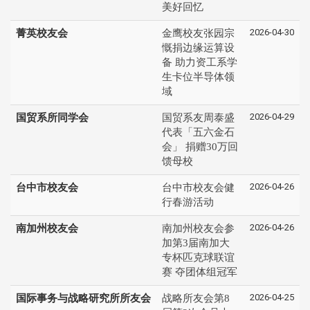
美好回忆
2026-04-30
菁英校友会
金鹰校友张园宗
慨捐边缘运算设
备 助力资工系学
生卡位半导体领
域
2026-04-29
国贸系所同学会
国贸系友周泰盛
代表「五六金石
会」 捐赠30万回
馈母校
2026-04-26
台中市校友会
台中市校友会健
行春游活动
2026-04-26
南加州校友会
南加州校友会参
加第3届南加大
专杯匹克球联谊
赛 夺团体组冠军
2026-04-25
国际事务与战略研究所所友会
战略所友会第8