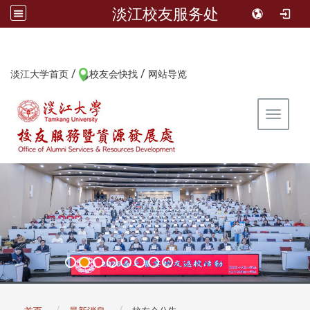
淡江校友服务处
/
/
:::
淡江大学首页
校友会快找
网站导览
Toggle 
:::