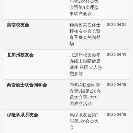
届第2次会员大
会暨第4次理监
事联席会议
2026-04-25
美南校友会
钟惠盈荣任休士
顿校友会会长暨
春季餐会热闹登
场
2026-04-19
北加州校友会
北加州校友会举
办线上眼睛健康
讲座 跨国57人热
烈参与
2026-04-18
商管硕士联合同学会
EMBA联合同学
会第9届第2次会
员大会暨3大社
团成立活动
2026-04-18
保险学系系友会
风保系友会第2
届第3次会员大
会