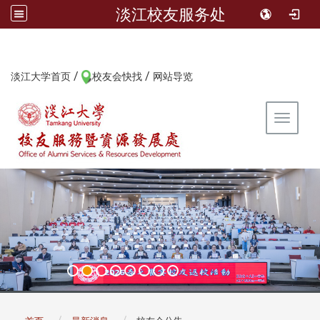
淡江校友服务处
/
/
:::
淡江大学首页
校友会快找
网站导览
Toggle 
:::