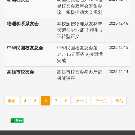
界校友会双年会筹备会
议 积极推动大会规划
2025-12-16
物理学系系友会
本校颁授物理系友林擎
天荣誉毕业证书 师生见
证转型正义
2025-12-15
中华民国校友总会
中华民国校友总会第
14、15届事务交接圆满
完成
2025-12-14
高雄市校友会
高雄市校友会举办牙齿
保健讲座
最前
4
5
6
7
8
上一页
下一页
最后
Share