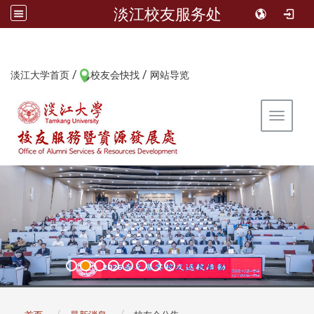
淡江校友服务处
/
/
:::
淡江大学首页
校友会快找
网站导览
Toggle 
:::