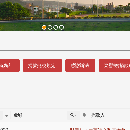
況統計
捐款抵稅規定
感謝辦法
榮譽榜(捐款)
金額
捐款人
0000
財團法人王萬進文教基金會