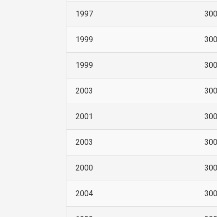
1997
30
1999
30
1999
30
2003
30
2001
30
2003
30
2000
30
2004
30