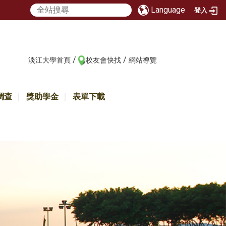
Language
登入
/
/
:::
淡江大學首頁
校友會快找
網站導覽
調查
獎助學金
表單下載