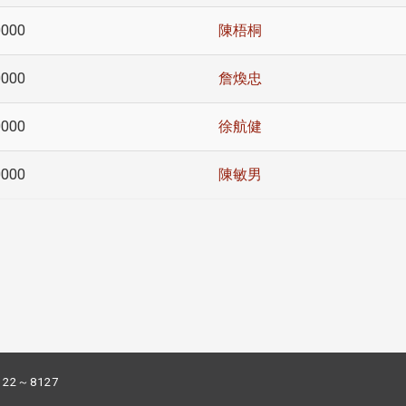
0000
陳梧桐
0000
詹煥忠
0000
徐航健
0000
陳敏男
122～8127