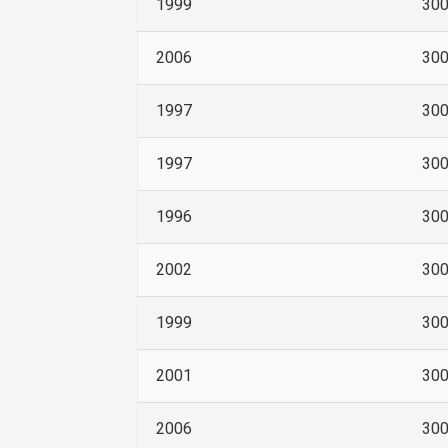
1999
30
2006
30
1997
30
1997
30
1996
30
2002
30
1999
30
2001
30
2006
30