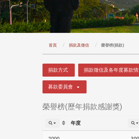
:::
首頁
捐款及徵信
榮譽榜(捐款)
:::
捐款方式
捐款徵信及各年度募款情
募款委員會
榮譽榜(歷年捐款感謝獎)
年度
2000
30