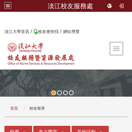
淡江校友服務處
/
/
:::
淡江大學首頁
校友會快找
網站導覽
Toggle 
:::
首頁
校友報導
:::
校慶
春之饗宴
其他活動