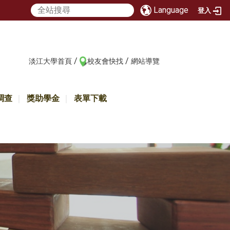
Language
登入
/
/
:::
淡江大學首頁
校友會快找
網站導覽
調查
獎助學金
表單下載