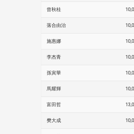
曾秋桂
10,
落合由治
10,
施惠娜
10,
李杰青
10,
孫寅華
10,
馬耀輝
10,
富田哲
13,
樊大成
10,