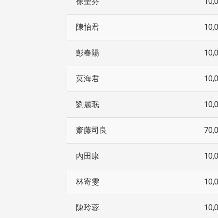
徐聖芬
10,
陳怡君
10,
彭春陽
10,
莫海君
10,
劉麗珉
10,
齋藤司良
70,
內田康
10,
林寄雯
10,
陳玲蓉
10,