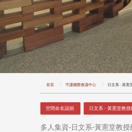
:::
首頁
守謙國際會議中心
日文系 - 黃
:::
空間命名認捐
日文系 - 黃憲堂教
多人集資-日文系-黃憲堂教授紀念