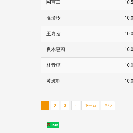
闕百華
10,
張瓊玲
10,
王嘉臨
10,
良本惠莉
10,
林青樺
10,
黃淑靜
10,
1
2
3
4
下一頁
最後
Share