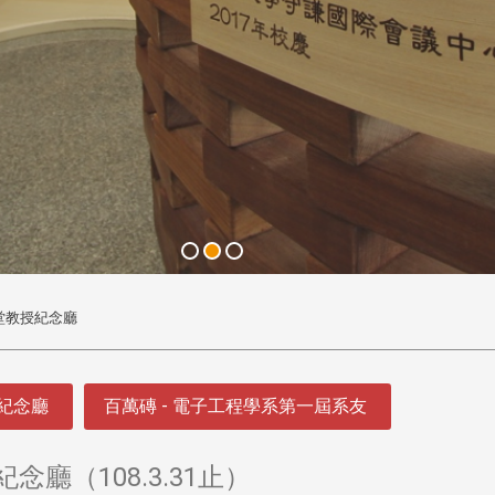
憲堂教授紀念廳
授紀念廳
百萬磚 - 電子工程學系第一屆系友
廳（108.3.31止）