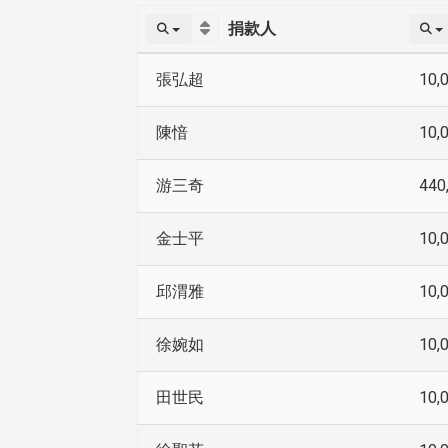
捐款人
張弘超
10,
陳愔
10,
游三奇
440
金士平
10,
邱渭雅
10,
徐婉如
10,
田世民
10,