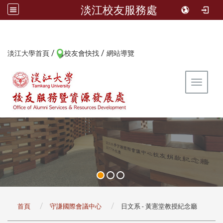
淡江校友服務處
/
/
:::
淡江大學首頁
校友會快找
網站導覽
Toggle 
:::
首頁
守謙國際會議中心
日文系 - 黃憲堂教授紀念廳