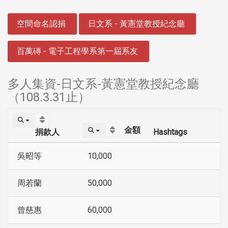
:::
空間命名認捐
日文系 - 黃憲堂教授紀念廳
百萬磚 - 電子工程學系第一屆系友
多人集資-日文系-黃憲堂教授紀念廳
（108.3.31止）
金額
捐款人
Hashtags
吳昭等
10,000
周若蘭
50,000
曾慈惠
60,000