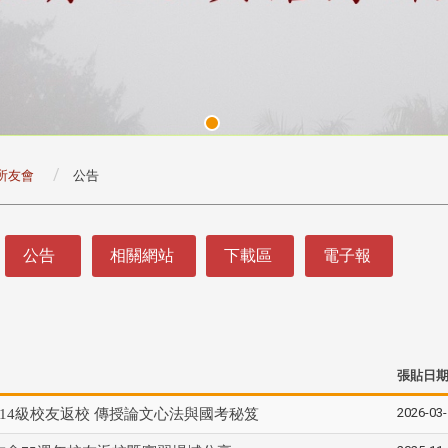
所友會
公告
公告
相關網站
下載區
電子報
張貼日
2026-03
114級校友返校 傳授論文心法與國考秘笈