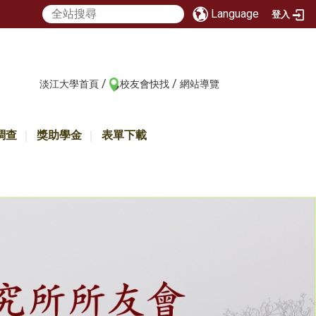
Language
登入
/
/
:::
淡江大學首頁
校友會快找
網站導覽
調查
獎助學金
表單下載