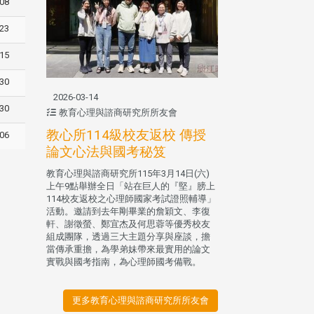
-08
-23
-15
-30
2026-03-14
-30
教育心理與諮商研究所所友會
教心所114級校友返校 傳授
-06
論文心法與國考秘笈
教育心理與諮商研究所115年3月14日(六)
上午9點舉辦全日「站在巨人的『堅』膀上
114校友返校之心理師國家考試證照輔導」
活動。邀請到去年剛畢業的詹穎文、李復
軒、謝徵螢、鄭宜杰及何思蓉等優秀校友
組成團隊，透過三大主題分享與座談，擔
當傳承重擔，為學弟妹帶來最實用的論文
實戰與國考指南，為心理師國考備戰。
更多教育心理與諮商研究所所友會