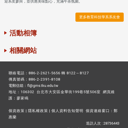
迎系友參與，並供應美味點心，充滿午茶氛圍。
更多教育科技學系系友會
活動相簿
相關網站
聯絡電話：886-2-2621-5656 轉 8122～8127
傳真號碼：886-2-2391-8108
電郵信箱：fl@gms.tku.edu.tw
地址：106302 台北市大安區金華街199巷5號506室 網頁維
護：
廖家鳴​
個資政策
|
隱私權政策
|
個人資料告知聲明
個資連絡窗口：
鄭
惠蘭
造訪人次 : 28736443