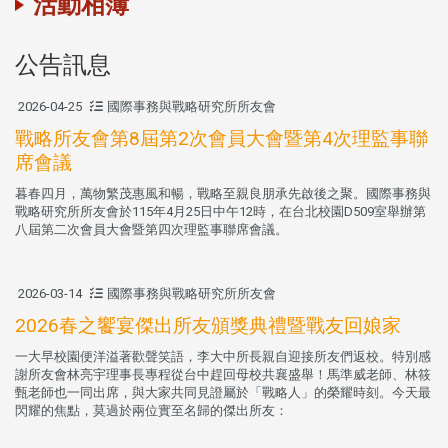
活動相簿
公告訊息
2026-04-25
國際事務與戰略研究所所友會
戰略所友會第8屆第2次會員大會暨第4次理監事聯
席會議
暮春四月，萬物繁茂惠風和暢，戰略至親良朋承先啟後之聚。國際事務與
戰略研究所所友會於115年4月25日中午12時，在台北校園D509室舉辦第
八屆第二次會員大會暨第四次理監事聯席會議。
2026-03-14
國際事務與戰略研究所所友會
2026春之饗宴傑出所友頒獎典禮暨戰友回娘家
一大早校園便洋溢著歡聲笑語，李大中所長親自迎接所友們返校。特別感
謝所友會林亮宇理事長專程從台中趕回母校共襄盛舉！馬準威老師、林筱
甄老師也一同出席，與大家共同見證屬於「戰略人」的榮耀時刻。今天最
閃耀的焦點，莫過於兩位實至名歸的傑出所友：