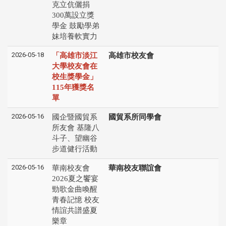
克立伉儷捐
300萬設立獎
學金 鼓勵學弟
妹培養軟實力
2026-05-18
「高雄市淡江
高雄市校友會
大學校友會在
校生獎學金」
115年獲獎名
單
2026-05-16
國企暨國貿系
國貿系所同學會
所友會 基隆八
斗子、望幽谷
步道健行活動
2026-05-16
華南校友會
華南校友聯誼會
2026夏之饗宴
勁歌金曲喚醒
青春記憶 校友
情誼共譜盛夏
樂章