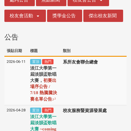
校友會活動
獎學金公告
傑出校友新聞
公告
張貼日期
標題
類別
2026-06-11
置頂
熱門
系所友會聯合總會
淡江大學第一
屆淡韻盃歌唱
大賽，
初賽出
場序公告 /
7/18 熱騰騰決
♪
賽名單公告
²
2026-04-28
置頂
熱門
校友服務暨資源發展處
淡江大學第一
屆淡韻盃歌唱
大賽
~coming