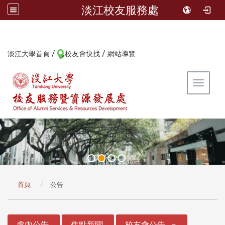
淡江校友服務處
/
/
:::
淡江大學首頁
校友會快找
網站導覽
Toggle 
:::
首頁
公告
:::
處內公告
焦點新聞
校友會公告