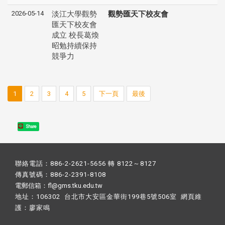
2026-05-14
淡江大學觀勢
觀勢匯天下校友會
匯天下校友會
成立 校長葛煥
昭勉持續保持
競爭力
1
2
3
4
5
下一頁
最後
Share
聯絡電話：886-2-2621-5656 轉 8122～8127
傳真號碼：886-2-2391-8108
電郵信箱：fl@gms.tku.edu.tw
地址：106302 台北市大安區金華街199巷5號506室 網頁維
護：
廖家鳴​