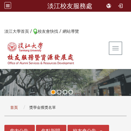
淡江校友服務處
/
/
:::
淡江大學首頁
校友會快找
網站導覽
Toggle 
:::
首頁
獎學金獲獎名單
:::
處內公告
焦點新聞
校友會公告