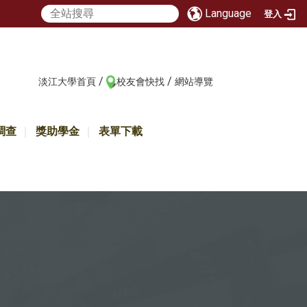
Language
登入
/
/
:::
淡江大學首頁
校友會快找
網站導覽
調查
獎助學金
表單下載