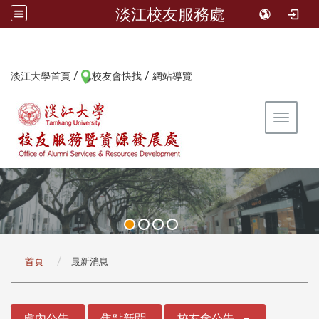
淡江校友服務處
/
/
:::
淡江大學首頁
校友會快找
網站導覽
Toggle 
:::
首頁
最新消息
:::
處內公告
焦點新聞
校友會公告