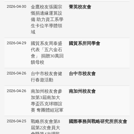
2026-04-30
金鷹校友張園宗
菁英校友會
慨捐邊緣運算設
備 助力資工系學
生卡位半導體領
域
2026-04-29
國貿系友周泰盛
國貿系所同學會
代表「五六金石
會」 捐贈30萬回
饋母校
2026-04-26
台中市校友會健
台中市校友會
行春遊活動
2026-04-26
南加州校友會參
南加州校友會
加第3屆南加大
專盃匹克球聯誼
賽 奪團體組冠軍
2026-04-25
戰略所友會第8
國際事務與戰略研究所所友會
屆第2次會員大
會暨第4次理監