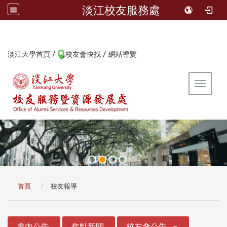
淡江校友服務處
/
/
:::
淡江大學首頁
校友會快找
網站導覽
Toggle 
:::
首頁
校友報導
:::
處內公告
焦點新聞
校友會公告