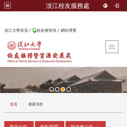
淡江校友服務處
/
/
:::
淡江大學首頁
校友會快找
網站導覽
Toggle 
:::
首頁
最新消息
:::
處內公告
焦點新聞
校友會公告