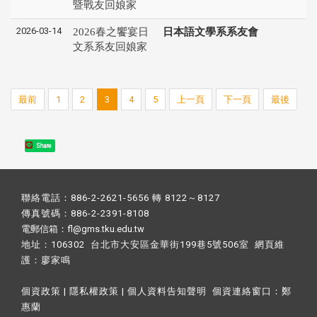
暨戰友回娘家
2026-03-14
2026春之饗宴日
日本語文學系系友會
文系系友回娘家
最前
1
2
3
4
5
上一頁
下一頁
最後
Share
聯絡電話：886-2-2621-5656 轉 8122～8127
傳真號碼：886-2-2391-8108
電郵信箱：fl@gms.tku.edu.tw
地址：106302 台北市大安區金華街199巷5號506室 網頁維
護：
廖家鳴​
個資政策
|
隱私權政策
|
個人資料告知聲明
個資連絡窗口：
鄭
惠蘭