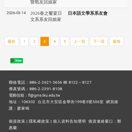
暨戰友回娘家
2026-03-14
2026春之饗宴日
日本語文學系系友會
文系系友回娘家
最前
1
2
3
4
5
上一頁
下一頁
最後
Share
聯絡電話：886-2-2621-5656 轉 8122～8127
傳真號碼：886-2-2391-8108
電郵信箱：fl@gms.tku.edu.tw
地址：106302 台北市大安區金華街199巷5號506室 網頁維
護：
廖家鳴​
個資政策
|
隱私權政策
|
個人資料告知聲明
個資連絡窗口：
鄭
惠蘭