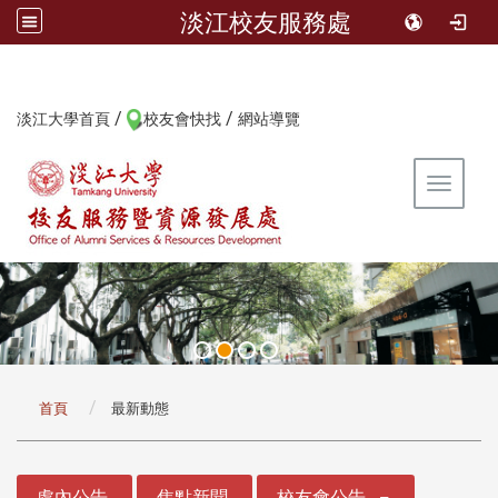
淡江校友服務處
/
/
:::
淡江大學首頁
校友會快找
網站導覽
Toggle 
:::
首頁
最新動態
:::
處內公告
焦點新聞
校友會公告