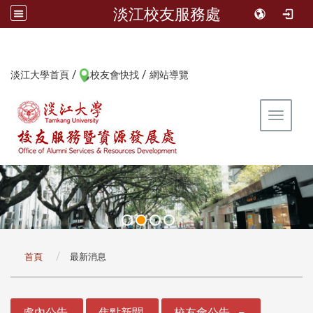
淡江校友服務處
/
/
:::
淡江大學首頁
校友會快找
網站導覽
Toggle 
:::
首頁
最新消息
:::
處內公告
焦點新聞
校友會公告