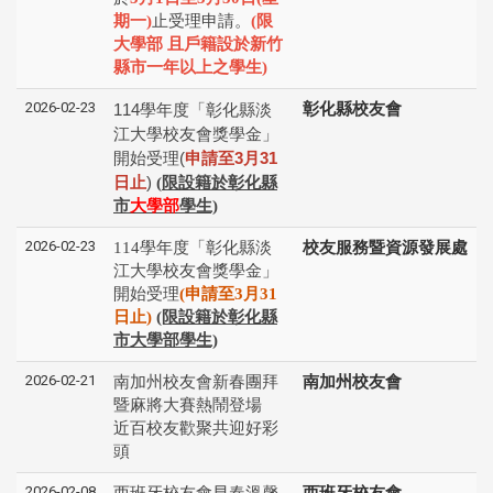
期一)
止受理申請。
(
限
大學部 且戶籍設於新竹
縣市一年以上之學生
)
2026-02-23
114
學年度「彰化縣淡
彰化縣校友會
江⼤學校友會獎學⾦」
開始受理
(
申請⾄
3
⽉
31
⽇⽌
)
(
限設籍於彰化縣
市
大學部
學生)
2026-02-23
114學年度「彰化縣淡
校友服務暨資源發展處
江⼤學校友會獎學⾦」
開始受理
(申請⾄3⽉31
⽇⽌)
(限設籍於彰化縣
市大學部學生)
2026-02-21
南加州校友會新春團拜
南加州校友會
暨麻將大賽熱鬧登場
近百校友歡聚共迎好彩
頭
2026-02-08
西班牙校友會早春溫馨
西班牙校友會