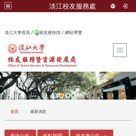
淡江校友服務處
/
/
:::
淡江大學首頁
校友會快找
網站導覽
Toggle 
:::
首頁
最新消息
:::
處內公告
焦點新聞
校友會公告