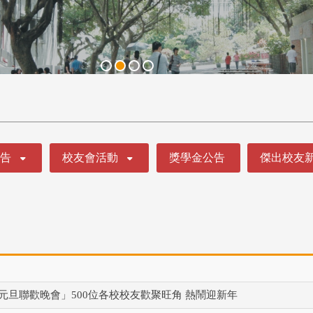
公告
校友會活動
獎學金公告
傑出校友
6元旦聯歡晚會」500位各校校友歡聚旺角 熱鬧迎新年