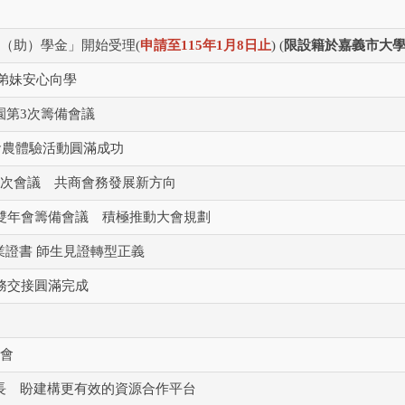
獎（助）學金」開始受理(
申請⾄115年1⽉8⽇⽌
) (
限設籍於嘉義市大
弟妹安心向學
園第3次籌備會議
食農體驗活動圓滿成功
1次會議 共商會務發展新方向
會雙年會籌備會議 積極推動大會規劃
證書 師生見證轉型正義
事務交接圓滿完成
大會
長 盼建構更有效的資源合作平台