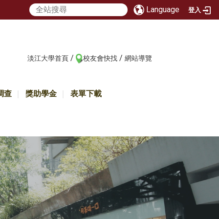
Language
登入
/
/
:::
淡江大學首頁
校友會快找
網站導覽
調查
獎助學金
表單下載