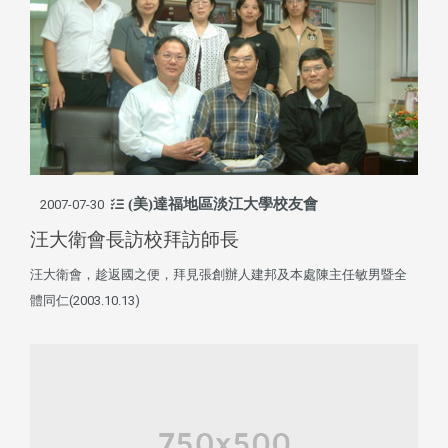
(美)達福地區淡江大學校友會
2007-07-30
汪大衛會長訪校拜訪師長
汪大衛會，趁返國之便，拜見張創辦人建邦及本處陳主任敏男暨全
體同仁(2003.10.13)