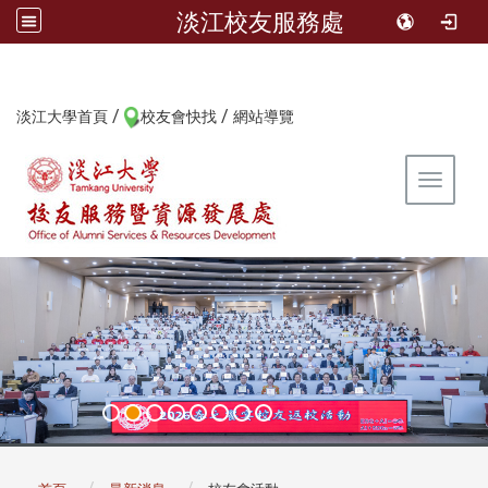
淡江校友服務處
/
/
:::
淡江大學首頁
校友會快找
網站導覽
Toggle 
:::