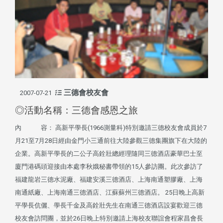
三德會校友會
2007-07-21
◎活動名稱：三德會感恩之旅
內 容： 高新平學長(1966測量科)特別邀請三德校友會成員於7
月21至7月28日經由金門小三通前往大陸參觀三德集團旗下在大陸的
企業。高新平學長的二公子高銓壯總經理隨同三德酒店豪華巴士至
廈門港碼頭迎接由本處李秋娥秘書帶領的15人參訪團。此次參訪了
福建龍岩三德水泥廠、福建安溪三德酒店、上海南通塑膠廠、上海
南通紙廠、上海南通三德酒店、江蘇蘇州三德酒店。 25日晚上高新
平學長伉儷、學長千金及高銓壯先生在南通三德酒店設宴歡迎三德
校友會訪問團，並於26日晚上特別邀請上海校友聯誼會程家昌會長