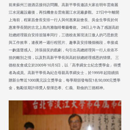
前來蘇州三德酒店接待訪問團。高新平學長邀請大家在明年雲南麗
江水泥廠設廠後，再找機會去雲南麗江水泥廠參觀。 27日中午離開
上海前，程家昌會長安排一行人與何惠東副會長、吳金生學長於何
惠東學長開的古北上島尚雅咖啡餐廳餐敘。 28日上午為了感謝高銓
壯總經理親自安排並隨車同行，三德校友展現淡江傲人的巧思創意
與工作效率，連夜將一週行程照片、趣事及安排幾個橋段，串接成
一齣溫聲感人、誇張搞笑的戲劇，勾引出高總經理與一行人依依不
捨的離別之情，以及對高新平學長與高銓狀總經理感恩的情懷。 三
德校友會成立於2005年10月5日，以「高李綢女士紀念獎學金」得獎
者為成員。高新平學長為紀念母親高李綢女士，於1995年起陸續捐
贈新台幣近1000萬元設立獎學金，每學期頒發每院1名50,000元獎學
金，勉勵並期許得獎人發揮忠孝、仁義、勤儉的三德精神。