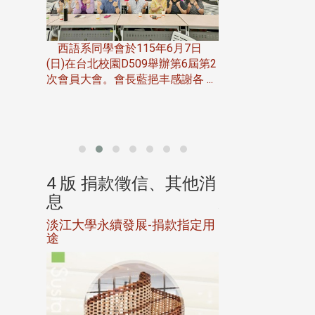
一次會員
在台北校
西語系同學會於115年6月7日
伯申研發
(日)在台北校園D509舉辦第6屆第2
次會員大會。會長藍挹丰感謝各 ...
由社團法人淡江大
合總會主辦的「淡
韻盃歌唱大賽」，於11
、其他消
4 版 捐款徵信、其他消
4 版 捐款
息
息
淡江大學永續發展-捐款指定用
校友個人資料保
途
母校配合「個人資