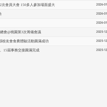
2026-01
2次會員大會 150多人參加場面盛大
2026-01
動
南加州校友會於115年6月2
2026-01
台中市校友會於115年6月24日
在美國洛杉磯華僑文教服
，在
(三)舉辦拜會台中市政府活動。參
（洛僑文化中心）會議室召
玲學
2025-12
6總會@桃園第3次籌備會議
訪團由母校戰略所所長李大中、 ...
...
2025-12
縣校友會食農體驗活動圓滿成功
2025-12
、15屆事務交接圓滿完成
3 版 校友會活動 (系
3 版 校友會活動 
所、其他)
所、其他)
聚
【校友來訪】香港校友會前會
邱孝賢接任跨業合作協
長葉雅琴、杜天寶學長
屆理事長