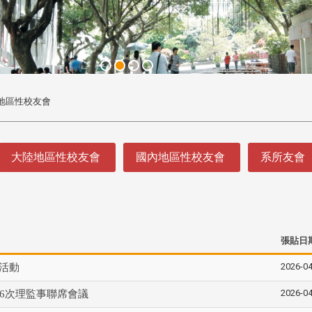
地區性校友會
大陸地區性校友會
國內地區性校友會
系所友會
頭版 熱門焦點
頭版 熱門焦點
處
校友處新任執行長武士戎上
淡江大學董事會議改
張貼日
念
任 攜手校友共創淡江新里程
聘任許輝煌為校長 新
董事
2026-04
活動
2026-04
第6次理監事聯席會議