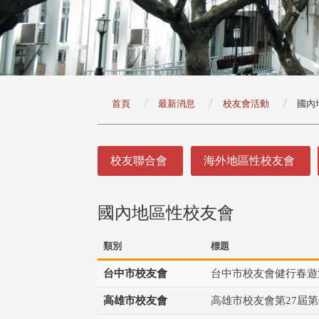
:::
首頁
最新消息
校友會活動
國內
:::
校友聯合會
海外地區性校友會
國內地區性校友會
頭版 熱門焦點
頭版 熱門焦點
治大學主任秘書曾守正率隊
十四載深耕校友情誼 校友
類別
標題
訪校友處 深化校友工作交
執行長彭春陽榮退 校友感
共享實務經驗
相伴同行
台中市校友會
台中市校友會健行春遊
高雄市校友會
高雄市校友會第27屆