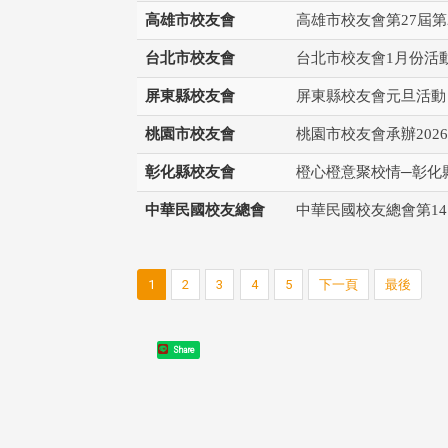
高雄市校友會
高雄市校友會第27屆第
台北市校友會
台北市校友會1月份活
東校友會於115年6月10日(三)
台北市校友會於6月6日(六)舉辦
屏東縣校友會
屏東縣校友會元旦活動
16日(二)，27名校友夥伴一同前
「新店瑠公圳知性健行活動」
中國寧夏省參訪，活 ...
領隊温明正學長與副領隊呂惠
桃園市校友會
桃園市校友會承辦202
姐的精 ...
彰化縣校友會
橙心橙意聚校情─彰化
中華民國校友總會
中華民國校友總會第14
 版 校友會活動 (系
3 版 校友會活動 (系
所、其他)
所、其他)
1
2
3
4
5
下一頁
最後
機系友會第3屆第4次理監事
風保系友會蘭陽探梅漫遊 齊
議暨系友論壇
共譜初夏歡樂樂章
Share