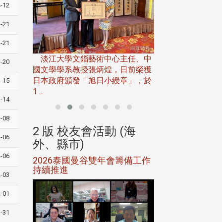
-12
-21
淡江大學推廣教育處
-21
13日(六)舉辦「
淡江大學文錙藝術中心主任、中
屆開學典禮暨共識營，
-20
15)年7
國文學學系教授張炳煌，日前榮獲
事會於6月
日本政府頒發「旭日小綬章」，於
-15
1 ...
-14
-08
(海
2 版 校友會活動 (海
2 版 校友會
-06
外、縣市)
外、縣市)
-06
5年年中
2026泰國曼谷雙年會籌備工作
北加州校友會參
116年
持續推進
仲夏舞會 牛仔之
-03
下屆世界
歡
-01
-31