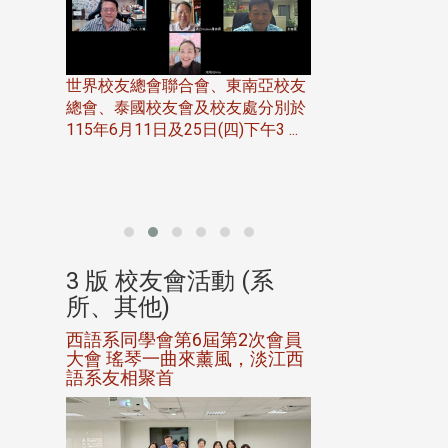
世界校友總會聯合會、東南亞校友
總會、泰國校友會及校友處分別於
7日(日)
115年6月11日及25日(四)下午3 ...
務中心
北加州校友會於115
開115
晚，參加由北加州
聯合會在Foster Ci ..
(系
3 版 校友會活動 (系
3 版 校友會
所、其他)
所、其他)
進會第2
西語系同學會第6屆第2次會員
第一屆淡韻盃歌
大會 瑤琴一曲來薰風，淡江西
賽公開抽籤 落
語系友相聚首
正、公開競賽精