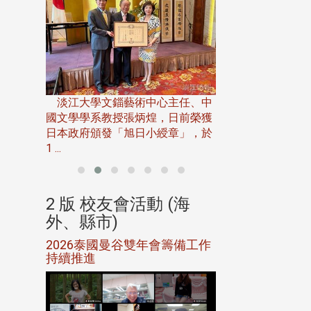
淡江大學推廣教育處
13日(六)舉辦「
淡江大學文錙藝術中心主任、中
屆開學典禮暨共識營，
15)年7
國文學學系教授張炳煌，日前榮獲
事會於6月
日本政府頒發「旭日小綬章」，於
1 ...
(海
2 版 校友會活動 (海
2 版 校友會
外、縣市)
外、縣市)
5年年中
2026泰國曼谷雙年會籌備工作
北加州校友會參
116年
持續推進
仲夏舞會 牛仔之
下屆世界
歡