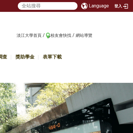
Language
登入
/
/
:::
淡江大學首頁
校友會快找
網站導覽
調查
獎助學金
表單下載