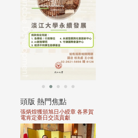
行，並導入個資管
個人資料應盡善良
並於母校 ...
頭版 熱門焦點
頭版 熱門焦
選案報部
張炳煌獲頒旭日小綬章 各界賀
觀勢匯天下校友
聘范巽綠
電肯定臺日交流貢獻