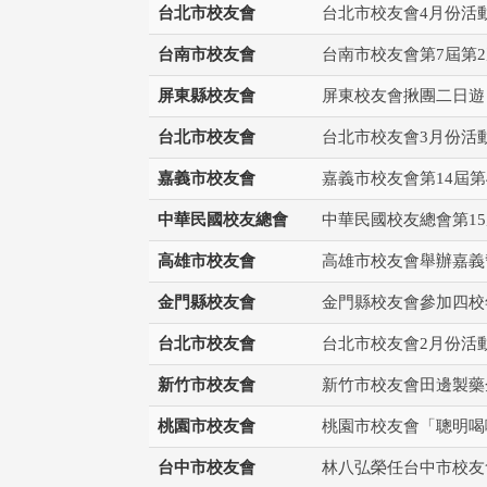
台北市校友會
台北市校友會4月份活
台南市校友會
台南市校友會第7屆第
屏東縣校友會
屏東校友會揪團二日遊 
台北市校友會
台北市校友會3月份活
治大學主任秘書、中文系校友
校友處執行長彭春陽於115年
守正，於115年6月2日(二)率政
30日(四)榮退，為其十四年來
嘉義市校友會
嘉義市校友會第14屆
大學校友服務相關同仁蒞臨本 ...
校友服務、凝聚海內外校友情 ...
中華民國校友總會
中華民國校友總會第1
高雄市校友會
高雄市校友會舉辦嘉義
 版 校友會活動 (海
2 版 校友會活動 (海
金門縣校友會
金門縣校友會參加四校
外、縣市)
外、縣市)
台北市校友會
台北市校友會2月份活
東校友會6月活動
台北市校友會6月份活動
新竹市校友會
新竹市校友會田邊製藥
桃園市校友會
桃園市校友會「聰明喝
台中市校友會
林八弘榮任台中市校友