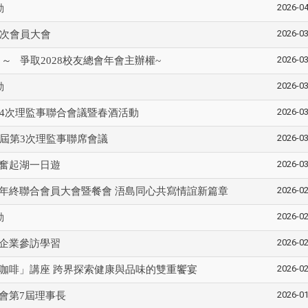
2026-04
動
2026-03
2次會員大會
2026-03
～ 爭取2028校友總會年會主辦權~
淡江大學於115年7月30日(四)舉
2026-03
動
辦布達暨單位主管交接典禮。115
7月
本校校長葛煥昭將於今(1
學年度校友服務暨資源發展 ...
深耕
月31日(五)任期屆滿。董
2026-03
第4次理監事聯合會議暨春酒活動
24日(三)下午5時 ...
2026-03
5屆第3次理監事聯席會議
2026-03
奮起湖一日遊
2 版 校友會活動 (海
2 版 校友會活動 
2026-02
年終聯合會員大會暨餐會 浯島同心共寫情誼新篇章
外、縣市)
外、縣市)
2026-02
動
台中市校友會拜會盧秀燕市
南加州校友會召開11
長 校友交流智慧治理凝聚向
理事會議 許宗由當選
2026-02
企業參訪學習
心力
會長 並獲授權承辦
校友雙年會
2026-02
咖啡」講座 跨界探索健康與品味的雙重饗宴
2026-01
會第7屆理事長