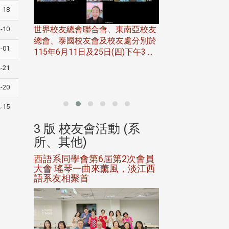
-18
世界校友總會聯合會、東南亞校友
-10
總會、泰國校友會及校友處分別於
7日(日)
-01
115年6月11日及25日(四)下午3 ...
務中心
北加州校友會於115
開115
-21
晚，參加由北加州
聯合會在Foster Ci ..
-20
-15
(系
3 版 校友會活動 (系
3 版 校友會
所、其他)
所、其他)
進會第2
西語系同學會第6屆第2次會員
第一屆淡韻盃歌
大會 瑤琴一曲來薰風，淡江西
賽公開抽籤 落
語系友相聚首
正、公開競賽精