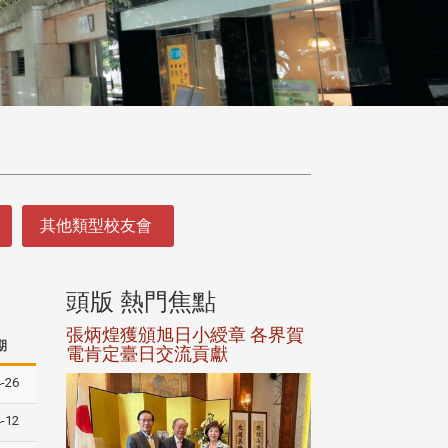
其他類型校友會
頭版 熱門焦點
頭版 熱門焦
選案報部
張炳煌獲頒旭日小綬章 各界賀
觀勢匯天下校友
期
聘范巽綠
電肯定臺日交流貢獻
-26
-12