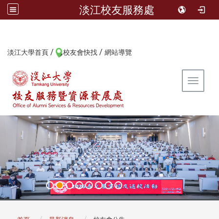
淡江校友服務處
/
/
:::
淡江大學首頁
校友會快找
網站導覽
Toggle 
:::