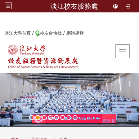
淡江校友服務處
/
/
:::
淡江大學首頁
校友會快找
網站導覽
Toggle 
:::