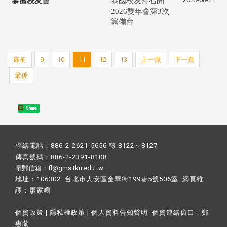
泰國校友會
泰國校友會召開
2026雙年會第3次
籌備會
最前
9
10
11
12
13
上一頁
下一頁
最後
Share
聯絡電話：886-2-2621-5656 轉 8122～8127
傳真號碼：886-2-2391-8108
電郵信箱：fl@gms.tku.edu.tw
地址：106302 台北市大安區金華街199巷5號506室 網頁維
護：
廖家鳴​
個資政策
|
隱私權政策
|
個人資料告知聲明
個資連絡窗口：
鄭
惠蘭