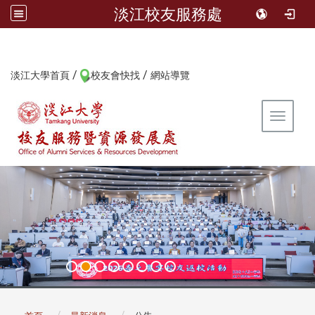
淡江校友服務處
/
/
:::
淡江大學首頁
校友會快找
網站導覽
Toggle 
:::