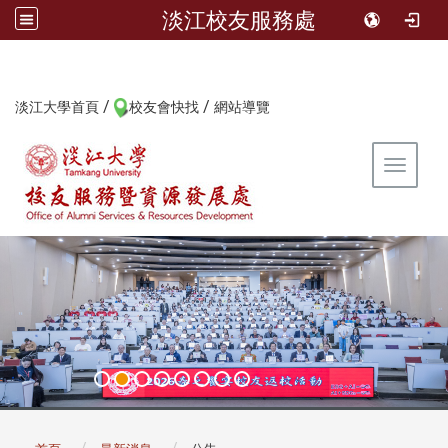
淡江校友服務處
/
/
:::
淡江大學首頁
校友會快找
網站導覽
Toggle 
:::