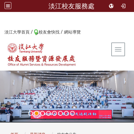
淡江校友服務處
/
/
:::
淡江大學首頁
校友會快找
網站導覽
Toggle 
:::