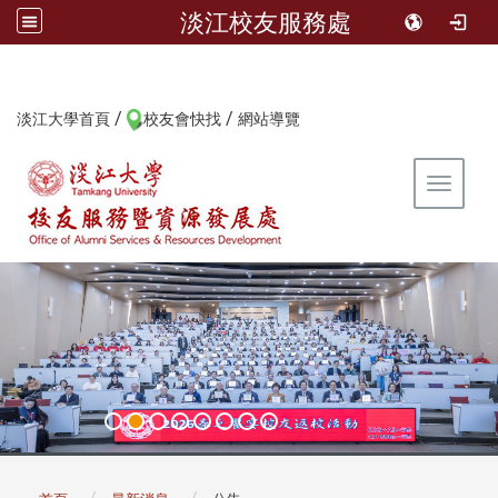
淡江校友服務處
/
/
:::
淡江大學首頁
校友會快找
網站導覽
Toggle 
:::