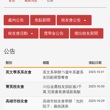
首頁
最新消息
公告
:::
處內公告
焦點新聞
校友會公告
校友會活動
獎學金公告
傑出校友新聞
公告
類別
標題
張貼日期
2025-10-31
英文學系系友會
英文系舉辦75週年系慶系
友回顧展暨餐會
2025-10-30
菁英校友會
33位金鷹校友捐款逾2千
萬 完善書卷廣場新風貌
2025-10-29
高雄市校友會
高雄市校友會舉辦「光的
院子」藝術講座