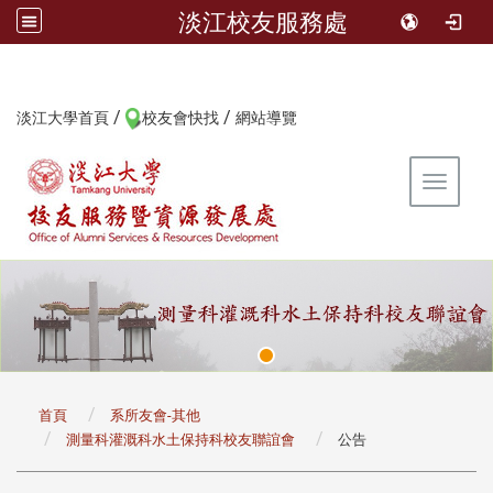
淡江校友服務處
/
/
:::
淡江大學首頁
校友會快找
網站導覽
Toggle 
:::
首頁
系所友會-其他
測量科灌溉科水土保持科校友聯誼會
公告