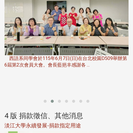
，
西語系同學會於115年6月7日(日)在台北校園D509舉辦第
6屆第2次會員大會。會長藍挹丰感謝各 ...
第
4 版 捐款徵信、其他消息
淡江大學永續發展-捐款指定用途