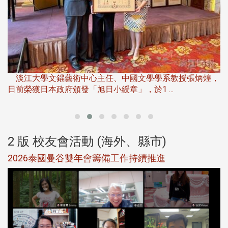
淡
下
淡江大學文錙藝術中心主任、中國文學學系教授張炳煌，
日前榮獲日本政府頒發「旭日小綬章」，於1 ...
董
2 版 校友會活動 (海外、縣市)
選
2026泰國曼谷雙年會籌備工作持續推進
5