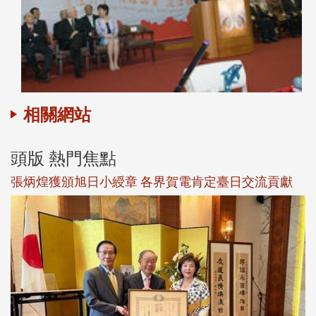
相關網站
頭版 熱門焦點
新
張炳煌獲頒旭日小綬章 各界賀電肯定臺日交流貢獻