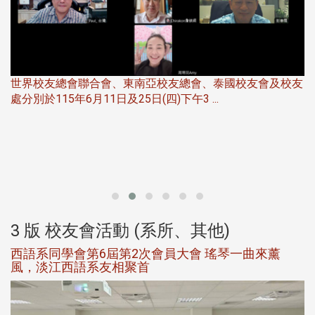
世界校友總會聯合會、東南亞校友總會、泰國校友會及校友
服
處分別於115年6月11日及25日(四)下午3 ...
北
大
3 版 校友會活動 (系所、其他)
西語系同學會第6屆第2次會員大會 瑤琴一曲來薰
風，淡江西語系友相聚首