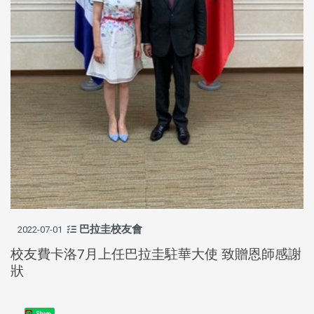
巴拉圭校友會
2022-07-01
校友費卡洛7月上任巴拉圭駐華大使 致贈恩師感謝
狀