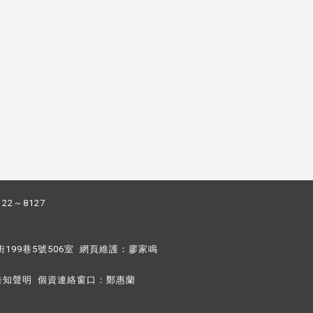
122～8127
街199巷5號506室 網頁維護：
廖家鳴​
告知聲明
個資連絡窗口：
鄭惠蘭