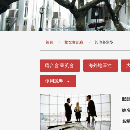
:::
首頁
校友會組織
其他各類型
:::
聯合會.菁英會
海外地區性
使用說明
狀
姓
名