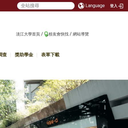
Language
登入
/
/
:::
淡江大學首頁
校友會快找
網站導覽
調查
獎助學金
表單下載