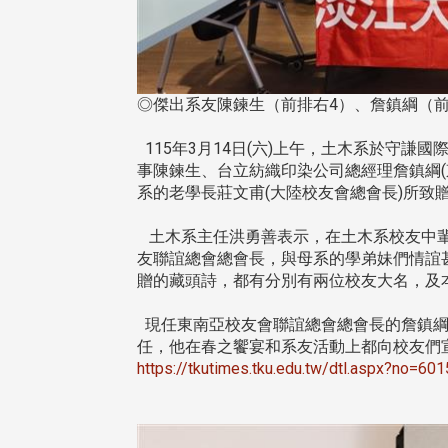
◎傑出系友陳鍊生（前排右4）、詹鎮綱（
115年3月14日(六)上午，土木系於守謙
事陳鍊生、台立紡織印染公司總經理詹鎮綱
系的老學長莊文甫(大陸校友會總會長)所致
土木系主任洪勇善表示，在土木系校友中輩
友聯誼總會總會長，與母系的學弟妹們情誼
贈的藏頭詩，都有分別有兩位校友大名，及
現任東南亞校友會聯誼總會總會長的詹鎮綱
任，他在春之饗宴和系友活動上都向校友們宣
https://tkutimes.tku.edu.tw/dtl.aspx?no=60
頭版 熱門焦點
頭版 熱門焦點