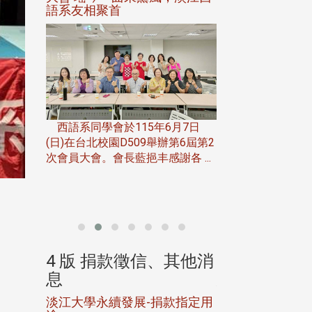
語系友相聚首
正、公開競賽精
一次會員
在台北校
西語系同學會於115年6月7日
伯申研發
(日)在台北校園D509舉辦第6屆第2
次會員大會。會長藍挹丰感謝各 ...
由社團法人淡江大
合總會主辦的「淡
韻盃歌唱大賽」，於11
、其他消
4 版 捐款徵信、其他消
4 版 捐款
息
息
淡江大學永續發展-捐款指定用
校友個人資料保