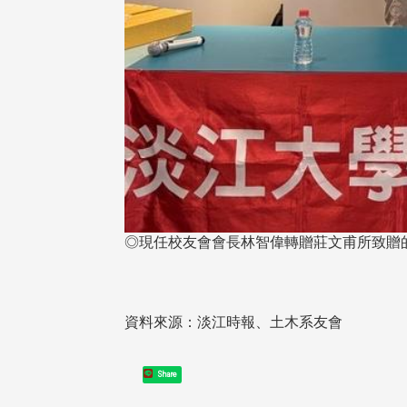
在連日大雨陰霾下，風保系友
在115年6月27日(六)舉辦的一
遊，神奇迎來超幸運好天氣。大 .
江大學電子與電機系友會於115
6月28日在台北校區盛大舉辦
◎現任校友會會長林智偉轉贈莊文甫所致贈
無人科技與前瞻應用論壇」，特
請 ...
資料來源：淡江時報、土木系友會
4 版 捐款徵信、其他消
4 版 捐款徵信、其他
息
息
Share
友個人資料保護聲明
歡迎訂閱校友e報！