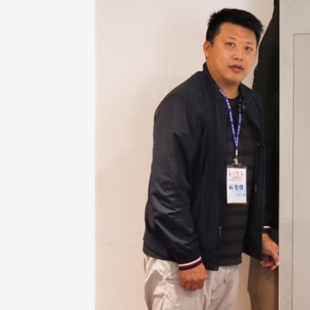
治大學主任秘書曾守正率隊
十四載深耕校友情誼 校友
訪校友處 深化校友工作交
執行長彭春陽榮退 校友感
共享實務經驗
相伴同行
治大學主任秘書、中文系校友
校友處執行長彭春陽於115年
守正，於115年6月2日(二)率政
30日(四)榮退，為其十四年來
大學校友服務相關同仁蒞臨本 ...
校友服務、凝聚海內外校友情 ...
 版 校友會活動 (海
2 版 校友會活動 (海
外、縣市)
外、縣市)
東校友會6月活動
台北市校友會6月份活動