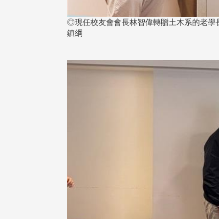
◎現任校友會會長林智偉轉贈土木系的老學
鎮綱
東校友會於115年6月10日(三)
台北市校友會於6月6日(六)舉辦
16日(二)，27名校友夥伴一同前
「新店瑠公圳知性健行活動」
中國寧夏省參訪，活 ...
領隊温明正學長與副領隊呂惠
姐的精 ...
 版 校友會活動 (系
3 版 校友會活動 (系
所、其他)
所、其他)
機系友會第3屆第4次理監事
風保系友會蘭陽探梅漫遊 齊
議暨系友論壇
共譜初夏歡樂樂章