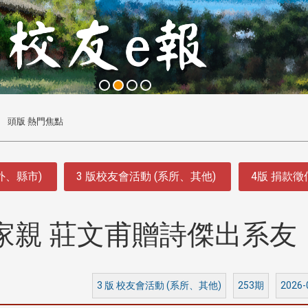
頭版 熱門焦點
外、縣市)
3 版校友會活動 (系所、其他)
4版 捐款
家親 莊文甫贈詩傑出系友
3 版 校友會活動 (系所、其他)
253期
2026-