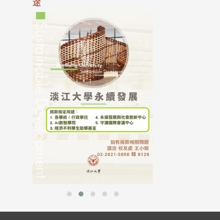
途
母校配合「個人資
行，並導入個資管
個人資料應盡善良
並於母校 ...