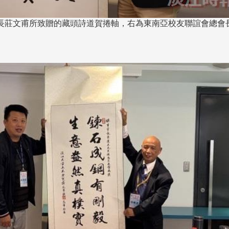
長 校友交流智慧治理凝聚向
理事會議 許宗由當選
心力
會長 並獲授權承辦
長莊文甫所致贈的藏頭詩道賀捲軸，右為東南亞校友聯誼會總會
校友雙年會
南加州校友會於115年6月2
台中市校友會於115年6月24日
在美國洛杉磯華僑文教服
，在
(三)舉辦拜會台中市政府活動。參
（洛僑文化中心）會議室召
玲學
訪團由母校戰略所所長李大中、 ...
...
3 版 校友會活動 (系
3 版 校友會活動 
所、其他)
所、其他)
聚
【校友來訪】香港校友會前會
邱孝賢接任跨業合作協
長葉雅琴、杜天寶學長
屆理事長