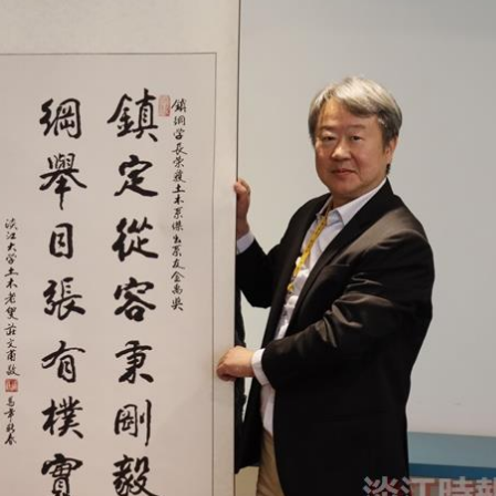
處
校友處新任執行長武士戎上
淡江大學董事會議改
念
任 攜手校友共創淡江新里程
聘任許輝煌為校長 新
董事
淡江大學於115年7月30日(四)舉
辦布達暨單位主管交接典禮。115
7月
本校校長葛煥昭將於今(1
學年度校友服務暨資源發展 ...
深耕
月31日(五)任期屆滿。董
24日(三)下午5時 ...
2 版 校友會活動 (海
2 版 校友會活動 
外、縣市)
外、縣市)
台中市校友會拜會盧秀燕市
南加州校友會召開11