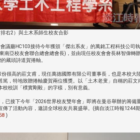
前排右2）與土木系師生校友合影
國際會議廳HC103接待今年獲頒「傑出系友」的萬銘工程科技公司
(東南亞校友會聯合總會總會長)，並由現任校友會會長林智偉轉
贈的藏頭詩道賀捲軸。
份很高的莊文甫，現任萬德國際有限公司董事長，也是本校大
甚篤，特地致贈捲軸慶賀兩位獲獎。以「土木老叟」自稱的莊文
本校校訓「樸實剛毅」的字樣，別有意義。
，已接下今年「2026世界校友雙年會」即將在曼谷舉辦的籌備
傳了活動內容，邀請全球校友共襄盛舉。(摘自淡江時報1244
158
)
頭版 熱門焦點
頭版 熱門焦點