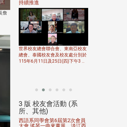
116年
持續推進
仲夏舞會 牛仔之
下屆世界
歡
長詹
世界校友總會聯合會、東南亞校友
總會、泰國校友會及校友處分別於
7日(日)
115年6月11日及25日(四)下午3 ...
務中心
北加州校友會於115
開115
晚，參加由北加州
聯合會在Foster Ci ..
(系
3 版 校友會活動 (系
3 版 校友會
所、其他)
所、其他)
進會第2
西語系同學會第6屆第2次會員
第一屆淡韻盃歌
大會 瑤琴一曲來薰風，淡江西
賽公開抽籤 落