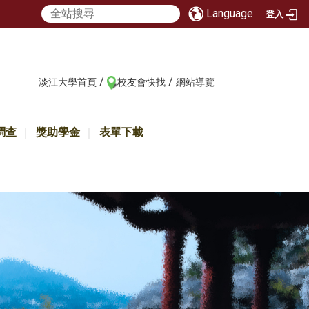
Language
登入
/
/
:::
淡江大學首頁
校友會快找
網站導覽
調查
獎助學金
表單下載