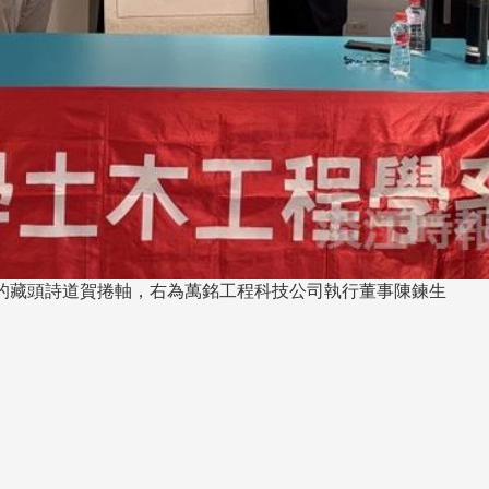
跨業合作協進會第二屆第
香港校友會前會長葉雅琴學姐與
會
大會於6月5日下午7時，
杜天寶學長一家，於115年6月4日
日
園D508室舉行，本校潘
(四)返校拜訪校友處，受到校友 ...
..
長、 ...
的藏頭詩道賀捲軸，右為萬銘工程科技公司執行董事陳鍊生
消
4 版 捐款徵信、其他消
4 版 捐款徵信
息
息
歡迎使用「淡江大學校園徵才
捐款芳名錄