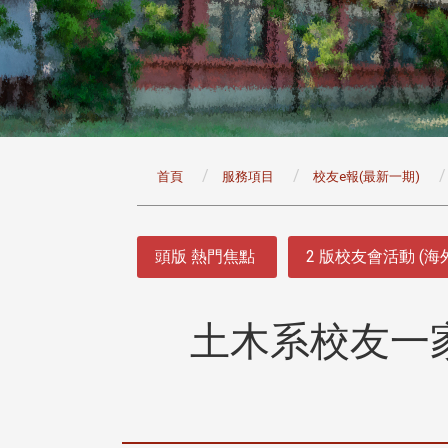
:::
首頁
服務項目
校友e報(最新一期)
:::
頭版 熱門焦點
2 版校友會活動 (海
土木系校友一