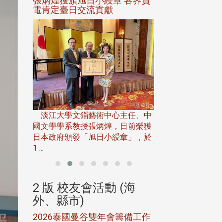
選案報部
張炳煌獲頒旭日小綬章 各界賀
觀勢匯天下校友
聘范巽綠
電肯定臺日交流貢獻
淡江大學推廣教育處
13日(六)舉辦「
淡江大學文錙藝術中心主任、中
屆開學典禮暨共識營，
15)年7
國文學學系教授張炳煌，日前榮獲
事會於6月
日本政府頒發「旭日小綬章」，於
1 ...
(海
2 版 校友會活動 (海
2 版 校友會
外、縣市)
外、縣市)
5年年中
2026泰國曼谷雙年會籌備工作
北加州校友會參