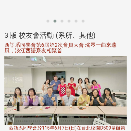
北
大
3 版 校友會活動 (系所、其他)
西語系同學會第6屆第2次會員大會 瑤琴一曲來薰
風，淡江西語系友相聚首
，
西語系同學會於115年6月7日(日)在台北校園D509舉辦第