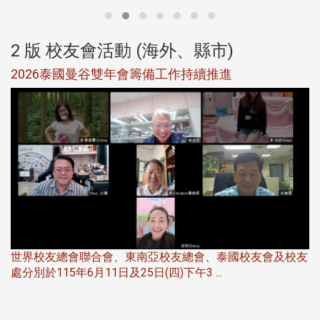
2 版 校友會活動 (海外、縣市)
選
2026泰國曼谷雙年會籌備工作持續推進
5
世界校友總會聯合會、東南亞校友總會、泰國校友會及校友
服
處分別於115年6月11日及25日(四)下午3 ...