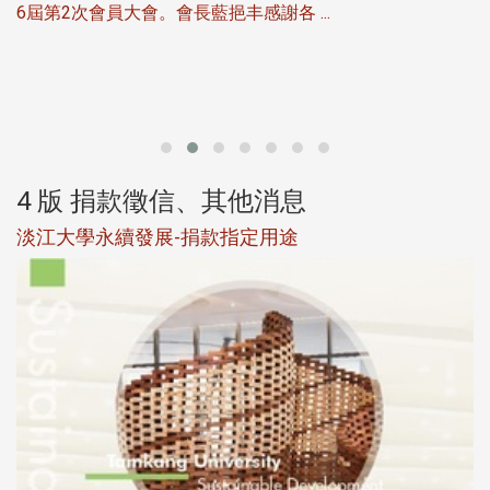
6屆第2次會員大會。會長藍挹丰感謝各 ...
第
4 版 捐款徵信、其他消息
淡江大學永續發展-捐款指定用途
於