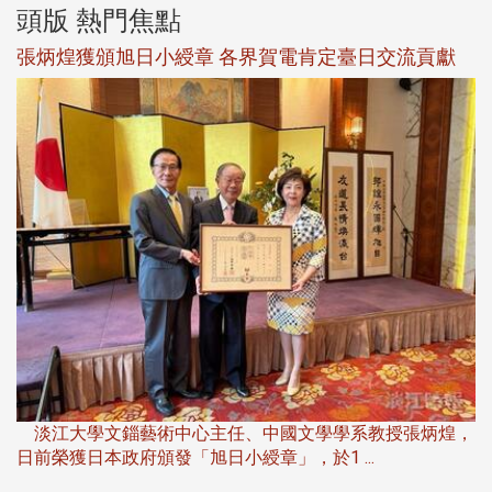
頭版 熱門焦點
新
張炳煌獲頒旭日小綬章 各界賀電肯定臺日交流貢獻
淡
下
淡江大學文錙藝術中心主任、中國文學學系教授張炳煌，
日前榮獲日本政府頒發「旭日小綬章」，於1 ...
董