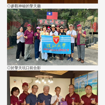
◎參觀神秘的擎天廳
◎於擎天坑口前合影