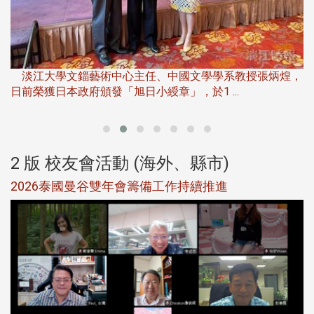
淡
下
淡江大學文錙藝術中心主任、中國文學學系教授張炳煌，
日前榮獲日本政府頒發「旭日小綬章」，於1 ...
董
2 版 校友會活動 (海外、縣市)
選
2026泰國曼谷雙年會籌備工作持續推進
5