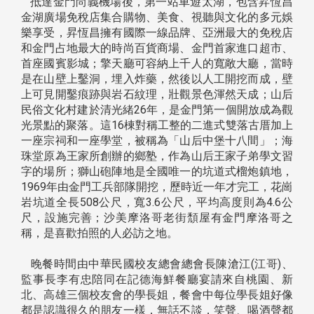
抵達金門尚義機場後，第一站車遊太湖，包含昇恆昌
金湖廣場免稅店集合購物、美食、視聽與文化的多元娛
樂享受，昇恆昌擁有國際一線品牌、亞洲最大的免稅店
和金門占地最大的時尚百貨商場、金門首家進口超市、
首座國賓影城；擎天廳可容納上千人的寬敞大廳，當時
是在山壁上鑿洞，埋入炸藥，然後以人工開挖而成，壁
上可見開鑿痕跡與岩石紋理，壯觀景色渾然天成；山后
民俗文化村建於清光緒26年，是金門第一個開放成為觀
光景點的聚落。這16棟對稱工整的二進式雙落古厝加上
一座宗祠和一座學堂，被稱為「山后中堡十八間」；海
珠堂原為王家所創辦的鄉塾，作為山后王家子弟學文習
字的場所；獅山砲陣地是全國唯一的坑道式榴炮鎮地，
1969年由金門工兵部隊開挖，歷時近一年才完工，花崗
岩坑道全長508公尺，寬3.6公尺，平均高度則為4.6公
尺，設施完善；沙美摩洛哥老街頹屋有金門摩洛哥之
稱，是喜歡拍照的人必訪之地。
晚餐時間由中華民國校友總會總會長陳滄江(江哥)、
監事長李有忠陪同在記德海鮮餐廳宴請來自桃園、新
北、高雄三個校友會的學長姐，餐會中每位學長姐好像
都是認識很久的朋友一樣，無話不談，笑聲、喝酒聲都