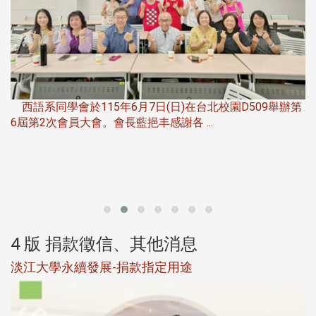
，
西語系同學會於115年6月7日(日)在台北校園D509舉辦第
6屆第2次會員大會。會長藍挹丰感謝各 ...
第
4 版 捐款徵信、其他消息
淡江大學永續發展-捐款指定用途