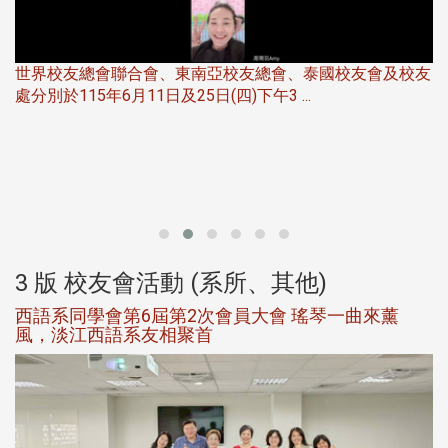
世界校友總會聯合會、東南亞校友總會、泰國校友會及校友
服
處分別於115年6月11日及25日(四)下午3 ...
北
大
3 版 校友會活動 (系所、其他)
西語系同學會第6屆第2次會員大會 瑤琴一曲來薰
風，淡江西語系友相聚首