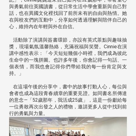
與勇氣前往英國讀書，從日常生活中學會重新與自己對
話，也在異國文化裡找回了前所未有的自由與熱情。她
在與校友們的互動中，分享如何透過理解與陪伴自己的
心，維持內在年輕與外在自信。
活動除了演講與簽書環節，亦設有英式茶點與趣味抽
獎，現場氣氛溫馨熱絡，充滿祝福與笑聲。Cinnie在演
講中感性表示：「今天短短幾個小時裡，我們成為彼此
生命中的一塊拼圖。也許多年後，你會記得一句話、一
個表情，而我也會記得你們帶給我的每一份肯定與支
持。」
在這場午後的分享中，書中的故事打動人心，每位與
會者也成為這段青春續章的重要見證。如同書名所傳達
的意念—「52歲那年，我活成25歲」，這是一份獻給每
一位勇敢再次出發之人的禮物，邀請更多人從中找到前
行的勇氣與力量。