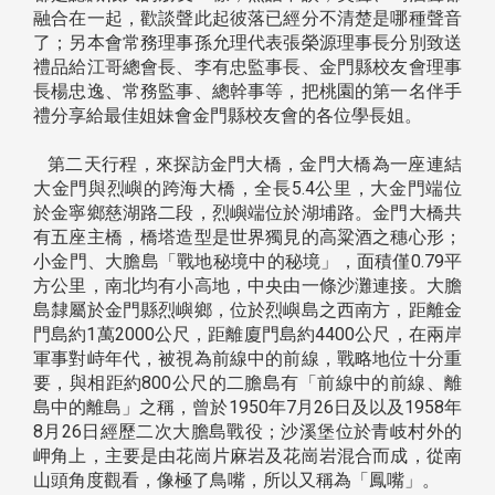
融合在一起，歡談聲此起彼落已經分不清楚是哪種聲音
了；另本會常務理事孫允理代表張榮源理事長分別致送
禮品給江哥總會長、李有忠監事長、金門縣校友會理事
長楊忠逸、常務監事、總幹事等，把桃園的第一名伴手
禮分享給最佳姐妹會金門縣校友會的各位學長姐。
第二天行程，來探訪金門大橋，金門大橋為一座連結
大金門與烈嶼的跨海大橋，全長5.4公里，大金門端位
於金寧鄉慈湖路二段，烈嶼端位於湖埔路。金門大橋共
有五座主橋，橋塔造型是世界獨見的高粱酒之穗心形；
小金門、大膽島「戰地秘境中的秘境」，面積僅0.79平
方公里，南北均有小高地，中央由一條沙灘連接。大膽
島隸屬於金門縣烈嶼鄉，位於烈嶼島之西南方，距離金
門島約1萬2000公尺，距離廈門島約4400公尺，在兩岸
軍事對峙年代，被視為前線中的前線，戰略地位十分重
要，與相距約800公尺的二膽島有「前線中的前線、離
島中的離島」之稱，曾於1950年7月26日及以及1958年
8月26日經歷二次大膽島戰役；沙溪堡位於青岐村外的
岬角上，主要是由花崗片麻岩及花崗岩混合而成，從南
山頭角度觀看，像極了鳥嘴，所以又稱為「鳳嘴」。