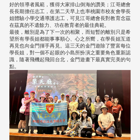
好的領導者風範，獲得大家排山倒海的讚美；江哥總會
長長期擔任志工，在第二天早上也率桃園市校友會學長
姐體驗小學交通導護志工，可見江哥總會長對教育念茲
在茲真的不遺餘力、功在教育者的最佳典範。
最後，離別是為了下一次的相聚，而短暫的離別只是希
望所有學長姐都能事事順心、心之所嚮，在學長姐互道
再見也向金門揮手再見。這三天的金門遊除了豐富每位
學長姐，對一個不起眼的小島所扮演之重要角色重新認
識，隨著飛機起飛回台北，金門遊畫下最真實完美的句
點。