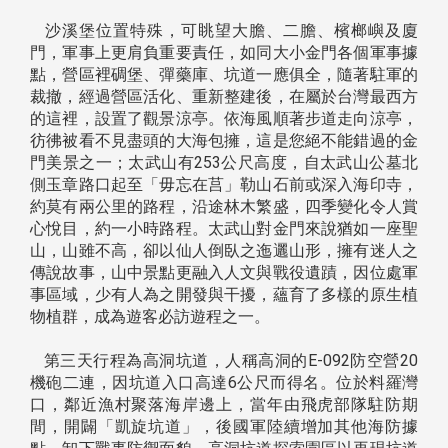
沙溪堡位置特殊，可眺望大膽、二膽、檳榔嶼及廈
門，軍事上更肩負重要責任，如同大小金門各個軍事據
點，營區裡碉堡、彈藥庫、坑道一應俱全，隨著駐軍的
裁撤，經過營區活化、重新整建後，在屬於台灣最西方
的這裡，設置了觀景涼亭。依海風順著步道走向涼亭，
彷彿被看不見盡頭的大海包擁，這是您絕不能錯過的金
門美景之一；太武山有253公尺高度，自太武山公墓北
側玉章路口起至「毋忘在莒」勒山石前或深入海印寺，
約莫有兩公里的路程，沿途林木繁盛，四季變化令人賞
心悅目，約一小時路程。太武山對金門來說猶如一座聖
山，山雖不高，卻以仙人倒臥之迤邐山形，擁有迷人之
傳說故事，山中景點更融入人文與戰役遺蹟，因位處軍
事區域，少有人為之開發與干擾，蘊育了多樣的原生植
物植群，成為遊客必訪遊程之一。
第三天行程為高洞坑道，人稱高洞的E-092防空營20
機砲二連，因坑道入口高達6公尺而得名。位於料羅灣
口，鄰近漁村聚落海岸邊上，當年由飛虎部隊駐防期
間，開闢「凱旋坑道」，後國軍陸續增加其他海防據