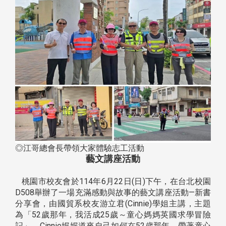
◎江哥總會長帶領大家體驗志工活動
藝文講座活動
桃園市校友會於114年6月22日(日)下午，在台北校園
D508舉辦了一場充滿感動與故事的藝文講座活動—新書
分享會，由國貿系校友游立君(Cinnie)學姐主講，主題
為「52歲那年，我活成25歲～童心媽媽英國求學冒險
記」，Cinnie娓娓道來自己如何在52歲那年，帶著童心