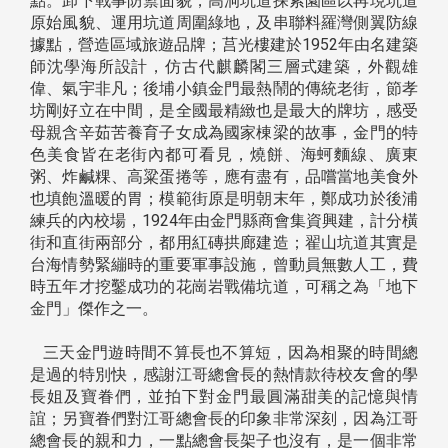
點。卸下戰事防禦面貌，高洞坑道探索園區以再現坑道
原始風貌、運用坑道周圍綠地，及串聯料羅灣側翼防線
據點，營造區域旅遊品牌；莒光樓建於1952年由名建築
師沈學海所設計，仿古代麒麟閣三層式建築，外觀雄
偉、氣宇非凡；後埔小鎮金門最熱鬧的傳統老街，節孝
坊剛好立在中間，是全國最精緻也是最大的牌坊，感受
母親含辛茹苦養育子女成為國家棟梁的故事，金門的特
色美食皆在老街內都可看見，燒餅、海蚵麵線、廣東
粥、炸鹹粿、高粱蛋捲等，應有盡有，品嚐當地美食外
也填飽溫暖的胃；模範街原是明朝末年，鄭成功於後浦
練兵的內校場，1924年由金門縣商會集資興建，計分橫
街和直街兩部分，都用紅磚拱廊建造；翟山坑道其實是
台海情勢緊繃時的重要軍事設施，曾動員無數人工，費
時五年才挖鑿成功的花崗岩戰備坑道，可稱之為「地下
金門」傑作之一。
三天金門遊時間不算長也不算短，因為相聚的時間總
是過的特別快，感謝江哥總會長的熱情款待校友會的學
長姐及寶眷們，並拍下對金門最圓滿甜美的記憶與情
誼；另寶眷們對江哥總會長的印象非常深刻，因為江哥
總會長的親和力，一點總會長架子也沒有，是一個非常