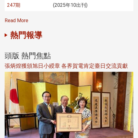
247期
(2025年10出刊)
Read More
熱門報導
頭版 熱門焦點
新
張炳煌獲頒旭日小綬章 各界賀電肯定臺日交流貢獻