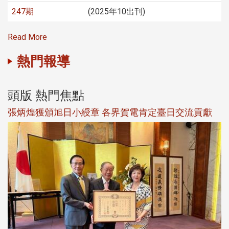
247期
(2025年10出刊)
Read More
熱門報導
頭版 熱門焦點
新
張炳煌獲頒旭日小綬章 各界賀電肯定臺日交流貢獻