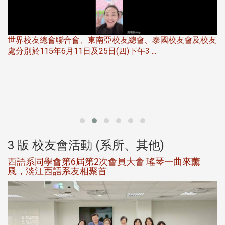
世界校友總會聯合會、東南亞校友總會、泰國校友會及校友
服
處分別於115年6月11日及25日(四)下午3 ...
北
大
3 版 校友會活動 (系所、其他)
西語系同學會第6屆第2次會員大會 瑤琴一曲來薰
風，淡江西語系友相聚首