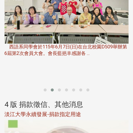
，
西語系同學會於115年6月7日(日)在台北校園D509舉辦第
6屆第2次會員大會。會長藍挹丰感謝各 ...
第
4 版 捐款徵信、其他消息
淡江大學永續發展-捐款指定用途