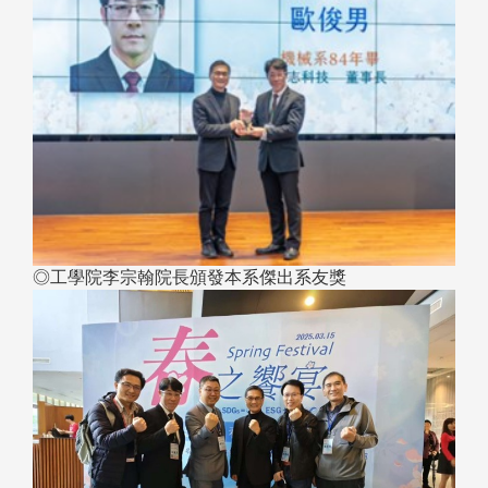
◎工學院李宗翰院長頒發本系傑出系友獎