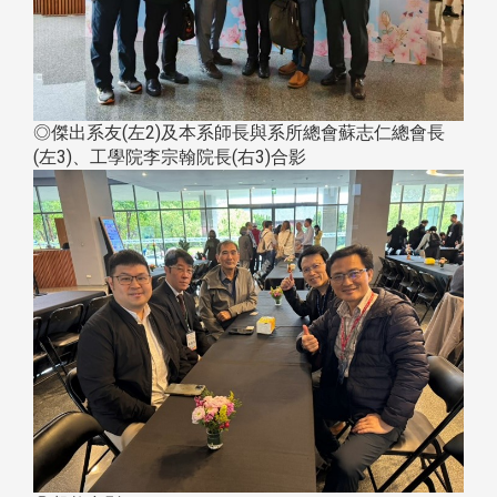
◎傑出系友(左2)及本系師長與系所總會蘇志仁總會長
(左3)、工學院李宗翰院長(右3)合影