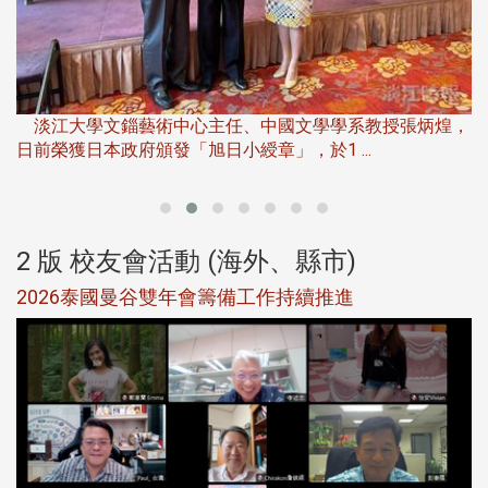
淡
下
淡江大學文錙藝術中心主任、中國文學學系教授張炳煌，
日前榮獲日本政府頒發「旭日小綬章」，於1 ...
董
2 版 校友會活動 (海外、縣市)
選
2026泰國曼谷雙年會籌備工作持續推進
5