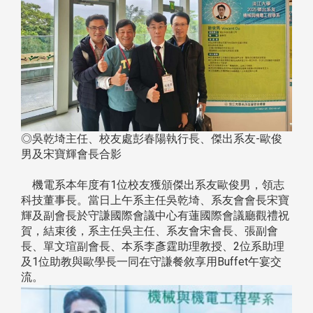
◎吳乾埼主任、校友處彭春陽執行長、傑出系友-歐俊
男及宋寶輝會長合影
機電系本年度有1位校友獲頒傑出系友歐俊男，領志
科技董事長。當日上午系主任吳乾埼、系友會會長宋寶
輝及副會長於守謙國際會議中心有蓮國際會議廳觀禮祝
賀，結束後，系主任吳主任、系友會宋會長、張副會
長、單文瑄副會長、本系李彥霆助理教授、2位系助理
及1位助教與歐學長一同在守謙餐敘享用Buffet午宴交
流。