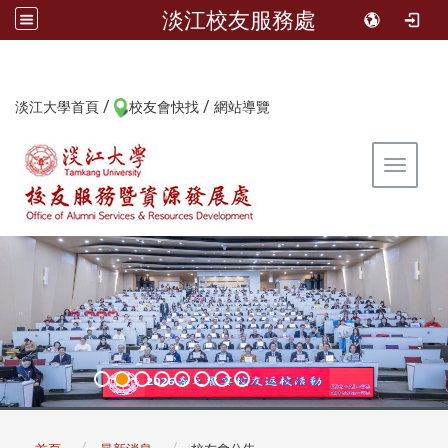
淡江校友服務處
/
/
:::
淡江大學首頁
校友會快找
網站導覽
Toggle 
:::