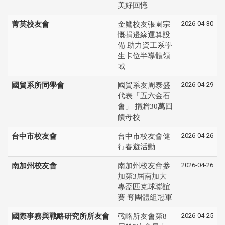
美好回憶
2026-04-30
菁英校友會
金鷹校友張園宗
慨捐邊緣運算設
備 助力資工系學
生卡位半導體領
域
2026-04-29
國貿系所同學會
國貿系友周泰盛
代表「五六金石
會」 捐贈30萬回
饋母校
2026-04-26
台中市校友會
台中市校友會健
行春遊活動
2026-04-26
南加州校友會
南加州校友會參
加第3屆南加大
專盃匹克球聯誼
賽 奪團體組冠軍
2026-04-25
國際事務與戰略研究所所友會
戰略所友會第8