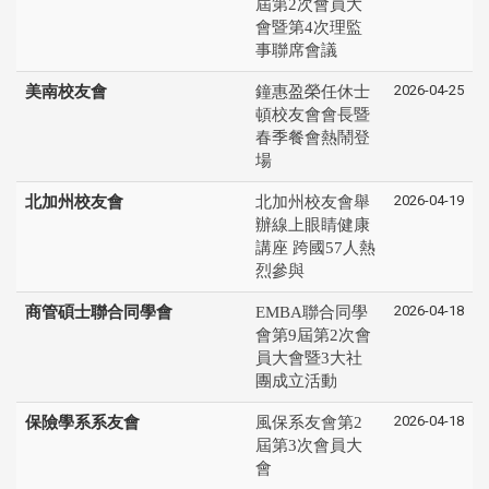
屆第2次會員大
會暨第4次理監
事聯席會議
2026-04-25
美南校友會
鐘惠盈榮任休士
頓校友會會長暨
春季餐會熱鬧登
場
2026-04-19
北加州校友會
北加州校友會舉
辦線上眼睛健康
講座 跨國57人熱
烈參與
2026-04-18
商管碩士聯合同學會
EMBA聯合同學
會第9屆第2次會
員大會暨3大社
團成立活動
2026-04-18
保險學系系友會
風保系友會第2
屆第3次會員大
會