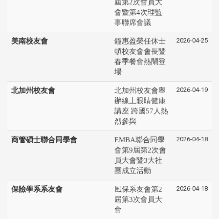
屆第2次會員大
會暨第4次理監
事聯席會議
2026-04-25
美南校友會
鐘惠盈榮任休士
頓校友會會長暨
春季餐會熱鬧登
場
2026-04-19
北加州校友會
北加州校友會舉
辦線上眼睛健康
講座 跨國57人熱
烈參與
2026-04-18
商管碩士聯合同學會
EMBA聯合同學
會第9屆第2次會
員大會暨3大社
團成立活動
2026-04-18
保險學系系友會
風保系友會第2
屆第3次會員大
會