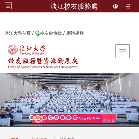
淡江校友服務處
/
/
:::
淡江大學首頁
校友會快找
網站導覽
Toggle 
:::