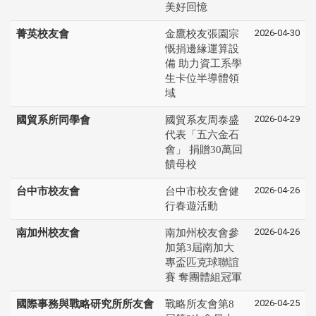
美好回憶
2026-04-30
菁英校友會
金鷹校友張園宗
慨捐邊緣運算設
備 助力資工系學
生卡位半導體領
域
2026-04-29
國貿系所同學會
國貿系友周泰盛
代表「五六金石
會」 捐贈30萬回
饋母校
2026-04-26
台中市校友會
台中市校友會健
行春遊活動
2026-04-26
南加州校友會
南加州校友會參
加第3屆南加大
專盃匹克球聯誼
賽 奪團體組冠軍
2026-04-25
國際事務與戰略研究所所友會
戰略所友會第8