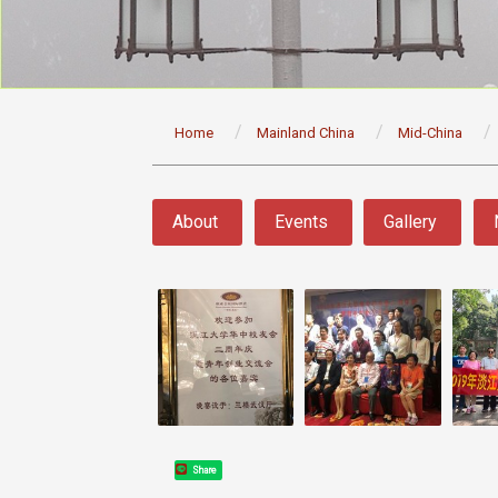
:::
Home
Mainland China
Mid-China
:::
About
Events
Gallery
Share