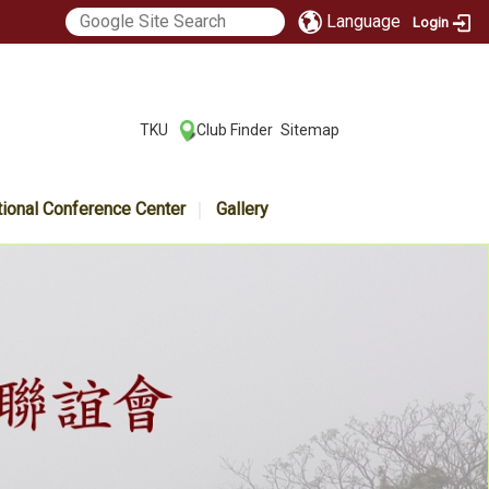
Language
Login
:::
TKU
Club Finder
Sitemap
|
|
tional Conference Center
Gallery