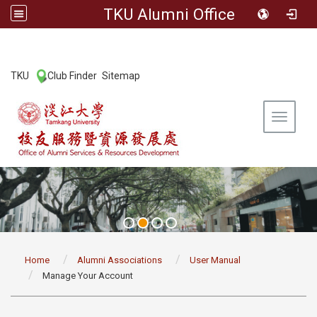
TKU Alumni Office
:::
TKU
Club Finder
Sitemap
|
|
Toggle 
:::
Home
Alumni Associations
User Manual
Manage Your Account