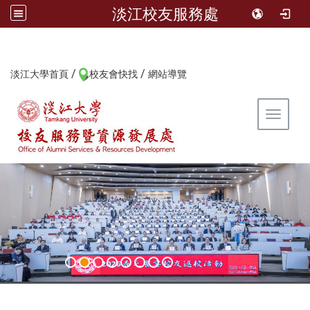
淡江校友服務處
/
/
:::
淡江大學首頁
校友會快找
網站導覽
Toggle 
:::