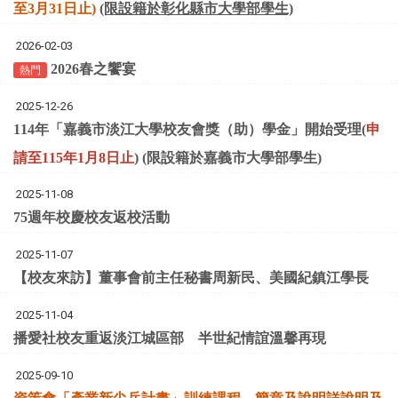
⾄3⽉31⽇⽌)
(限設籍於彰化縣市大學部學生)
2026-02-03
2026春之饗宴
熱門
2025-12-26
114年「嘉義市淡江大學校友會獎（助）學金」開始受理(
申
請⾄115年1⽉8⽇⽌
) (
限設籍於嘉義市大學部學生
)
2025-11-08
75週年校慶校友返校活動
2025-11-07
【校友來訪】董事會前主任秘書周新民、美國紀鎮江學長
2025-11-04
播愛社校友重返淡江城區部 半世紀情誼溫馨再現
2025-09-10