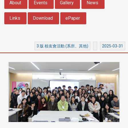
About
Events
Gallery
News
Links
Download
ePaper
3 版 校友會活動 (系所、其他)
2025-03-31