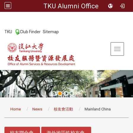
TKU Alumni Office
:::
TKU
Club Finder
Sitemap
|
|
Toggle 
:::
Home
News
校友會活動
Mainland China
:::
校友聯合會
海外地區性校友會