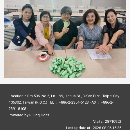
Location：Rm 506, No.5, Ln. 199, Jinhua St., Da’an Dist., Taipei City
106302, Taiwan (R.O.C.) TEL： +886-2-2351-5123 FAX： +886-2-
2391-8108
Powered by
RulingDigital
Visits : 28710952
Last update at :
2026-08-06 15:25