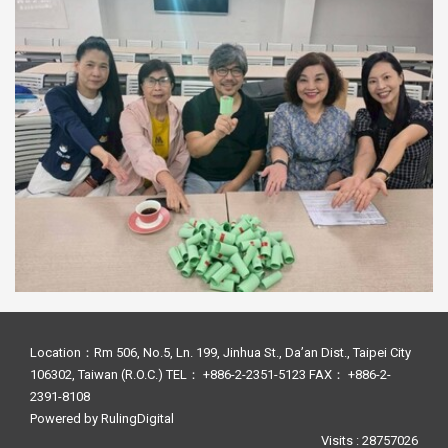
Location：Rm 506, No.5, Ln. 199, Jinhua St., Da’an Dist., Taipei City
106302, Taiwan (R.O.C.) TEL： +886-2-2351-5123 FAX： +886-2-
2391-8108
Powered by
RulingDigital
Visits : 28757026