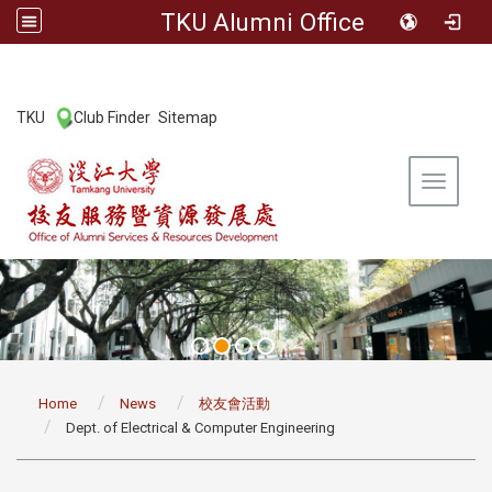
TKU Alumni Office
:::
TKU
Club Finder
Sitemap
|
|
Toggle 
:::
Home
News
校友會活動
Dept. of Electrical & Computer Engineering