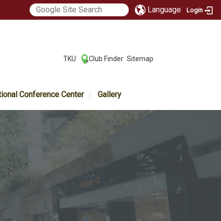
Language
Login
:::
TKU
Club Finder
Sitemap
|
|
tional Conference Center
Gallery