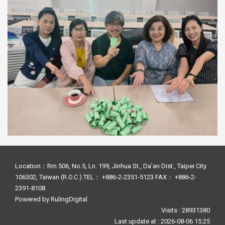
Location：Rm 506, No.5, Ln. 199, Jinhua St., Da’an Dist., Taipei City
106302, Taiwan (R.O.C.) TEL： +886-2-2351-5123 FAX： +886-2-
2391-8108
Powered by
RulingDigital
Visits : 28931380
Last update at :
2026-08-06 15:25