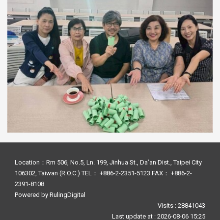
Location：Rm 506, No.5, Ln. 199, Jinhua St., Da’an Dist., Taipei City
106302, Taiwan (R.O.C.) TEL： +886-2-2351-5123 FAX： +886-2-
2391-8108
Powered by
RulingDigital
Visits : 28841043
Last update at :
2026-08-06 15:25