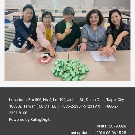
Location：Rm 506, No.5, Ln. 199, Jinhua St., Da’an Dist., Taipei City
106302, Taiwan (R.O.C.) TEL： +886-2-2351-5123 FAX： +886-2-
2391-8108
Powered by
RulingDigital
Visits : 28798828
Last update at :
2026-08-06 15:25