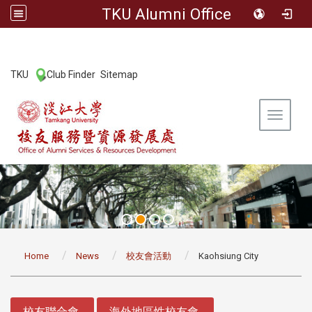
TKU Alumni Office
:::
TKU
Club Finder
Sitemap
|
|
Toggle 
:::
Home
News
校友會活動
Kaohsiung City
:::
校友聯合會
海外地區性校友會