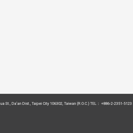
3 版 校友會活動 (系
3 版 校友會活動 
所、其他)
所、其他)
ua St., Da’an Dist., Taipei City 106302, Taiwan (R.O.C.) TEL： +886-2-2351-51