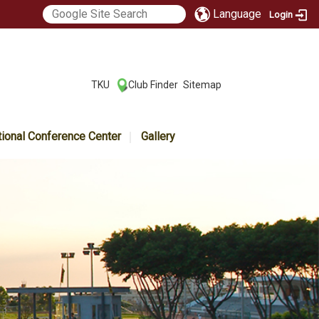
Language
Login
:::
TKU
Club Finder
Sitemap
|
|
tional Conference Center
Gallery