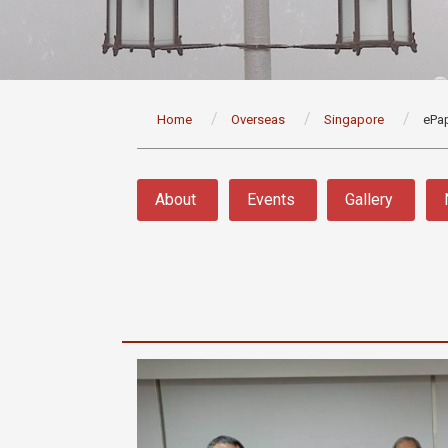
:::
Home
Overseas
Singapore
ePa
:::
About
Events
Gallery