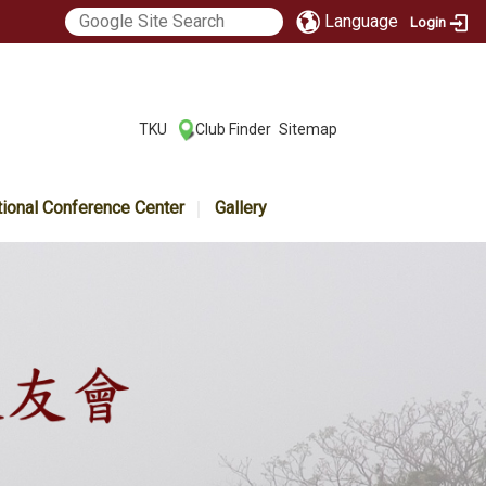
Language
Login
:::
TKU
Club Finder
Sitemap
|
|
tional Conference Center
Gallery